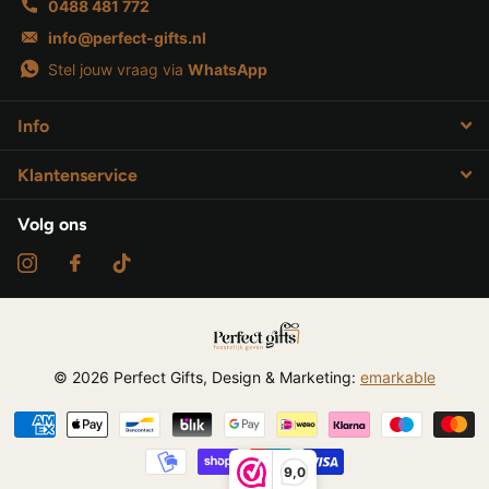
0488 481 772
info@perfect-gifts.nl
Stel jouw vraag via
WhatsApp
Info
Klantenservice
Volg ons
©
2026
Perfect Gifts, Design & Marketing:
emarkable
9,0